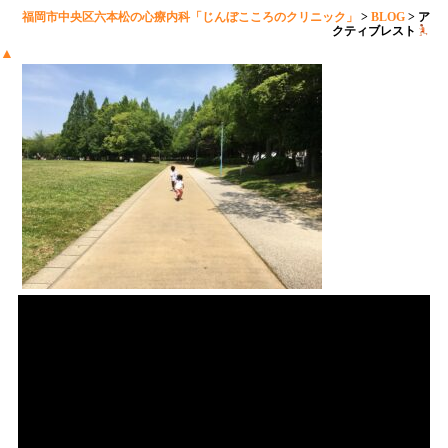
福岡市中央区六本松の心療内科「じんぼこころのクリニック」
>
BLOG
>
ア
クティブレスト
▲