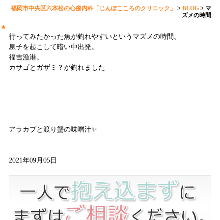
福岡市中央区六本松の心療内科「じんぼこころのクリニック」
>
BLOG
>
マ
ズメの時間
▲
行ってみたかった魚が釣れやすいというマズメの時間。
息子を起こして暗い中出発。
福吉漁港。
カサゴとガザミ？が釣れました
アラカブと渡り蟹の味噌汁✨
2021年09月05日